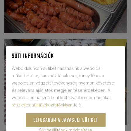
SÜTI INFORMÁCIÓK
Weboldalunkon sütiket használunk a weboldal
működtetése, használatának megkönnyítése, a
weboldalon végzett tevékenység nyomon követése
és releváns ajánlatok megjelenítése érdekében. A
weboldalon használt sütikről további információkat
részletes sütitájékoztatónkban
talál.
ELFOGADOM A JAVASOLT SÜTIKET
Sütibeállítások módosítása